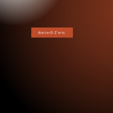
AtelierD.Z'arts