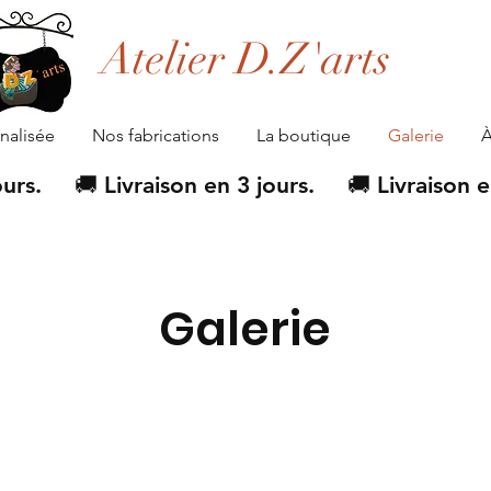
Atelier D.Z'arts
alisée
Nos fabrications
La boutique
Galerie
À
Galerie