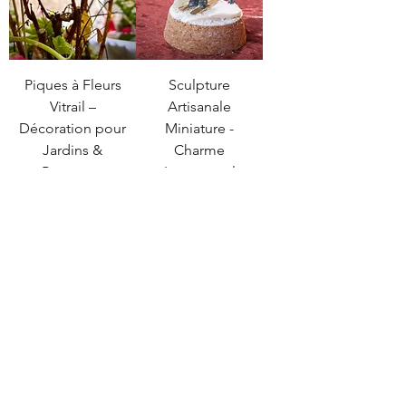
Piques à Fleurs
Sculpture
Vitrail –
Artisanale
Décoration pour
Miniature -
Jardins &
Charme
Bouquets
Intemporel
Prix original
Prix promotionnel
Prix original
Prix promotionnel
39,99 €
29,99 €
70,00 €
60,00 €
Atelier D.Z'arts