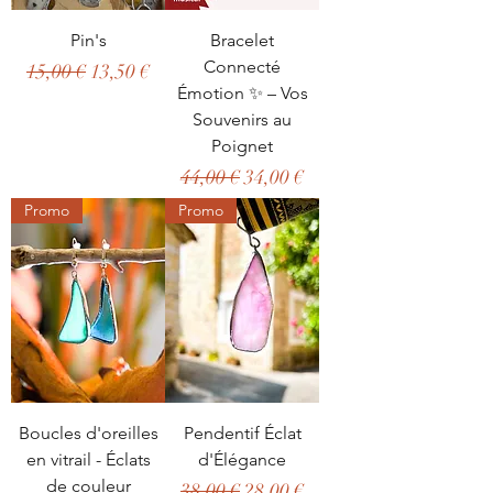
Pin's
Bracelet
Connecté
Prix original
Prix promotionnel
15,00 €
13,50 €
Émotion ✨ – Vos
Souvenirs au
Poignet
Prix original
Prix promotionnel
44,00 €
34,00 €
Promo
Promo
Boucles d'oreilles
Pendentif Éclat
en vitrail - Éclats
d'Élégance
de couleur
Prix original
Prix promotionnel
38,00 €
28,00 €