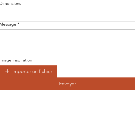
Dimensions
Message
*
Image inspiration
Importer un fichier
Envoyer