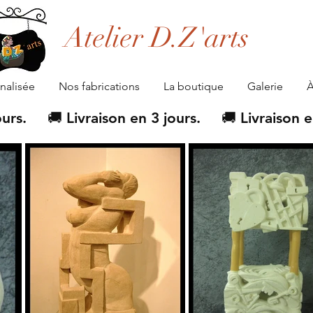
Atelier D.Z'arts
alisée
Nos fabrications
La boutique
Galerie
À